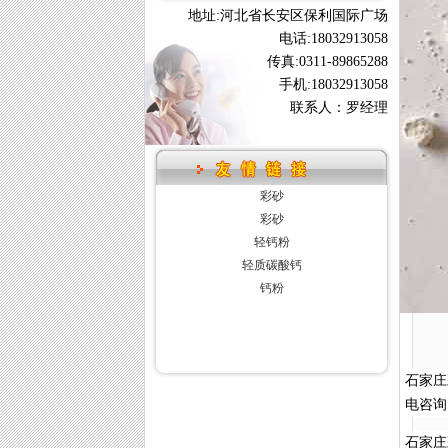
地址:河北省长安区保利国际广场
电话:18032913058
传真:0311-89865288
手机:18032913058
联系人：罗经理
彩砂
彩砂
轻钙粉
轻质碳酸钙
钙粉
石家庄
电咨询
石家庄