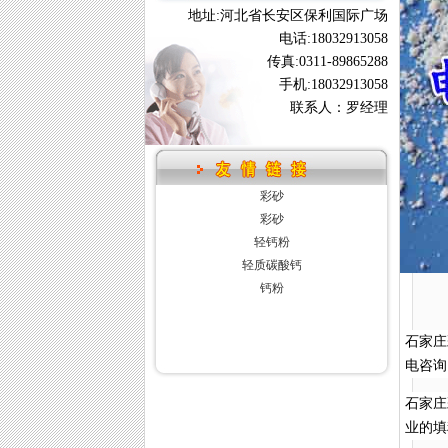
地址:河北省长安区保利国际广场
电话:18032913058
传真:0311-89865288
手机:18032913058
联系人：罗经理
彩砂
彩砂
轻钙粉
轻质碳酸钙
钙粉
石家庄
电咨询
石家庄
业的填