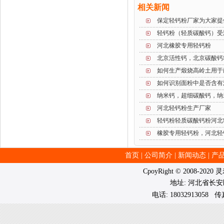
相关新闻
保定轻钙粉厂家为大家提
轻钙粉（轻质碳酸钙）受
河北橡胶专用轻钙粉
北京活性钙，北京碳酸钙
如何生产煅烧高岭土用于
如何识别面粉中是否含有
纳米钙，超细碳酸钙，纳
河北轻钙粉生产厂家
轻钙粉轻质碳酸钙粉河北
橡胶专用轻钙粉，河北轻
首页
|
公司简介
|
新闻动态
|
产
CpoyRight © 2008-202
地址: 河北省长
电话: 18032913058 传真